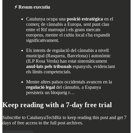
⚡ Resum executiu
Catalunya ocupa una
posició estratègica
en el
comerç de cànnabis a Europa, sent punt clau
entre el Rif marroquí i els grans mercats
europeus, mentre el cultiu local s'ha expandit
significativament.
Els intents de regulació del cànnabis a nivell
municipal (Rasquera, Barcelona) i autonòmic
(ILP Rosa Verda) han estat sistemàticament
anul·lats pels tribunals
espanyols, evidenciant
els límits competencials.
Mentre altres països occidentals avancen en la
regulació legal
del cànnabis, a Espanya
persisteix un bloqueig r…
Keep reading with a 7-day free trial
Subscribe to
CatalunyaTechBiz
to keep reading this post and get 7
days of free access to the full post archives.