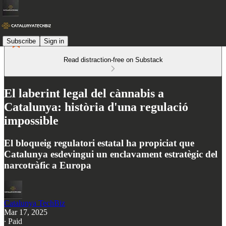
Subscribe
Sign in
Read distraction-free on Substack
El laberint legal del cànnabis a
Catalunya: història d'una regulació
impossible
El bloqueig regulatori estatal ha propiciat que
Catalunya esdevingui un enclavament estratègic del
narcotràfic a Europa
Catalunya TechBiz
Mar 17, 2025
∙ Paid