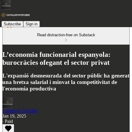
Subscribe
Sign in
Read distraction-free on Substack
L’economia funcionarial espanyola:
burocràcies ofegant el sector privat
L'expansió desmesurada del sector públic ha generat
una bretxa salarial i minvat la competitivitat de
l'economia productiva
Catalunya TechBiz
Jan 19, 2025
∙ Paid