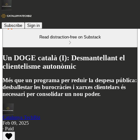
Subscribe
Sign in
Read distraction-free on Substack
Un DOGE català (I): Desmantellant el
clientelisme autonòmic
Més que un programa per reduir la despesa pública:
desballestar les burocràcies i xarxes clientelars és
necessari per consolidar un nou poder.
Catalunya TechBiz
Feb 09, 2025
∙ Paid