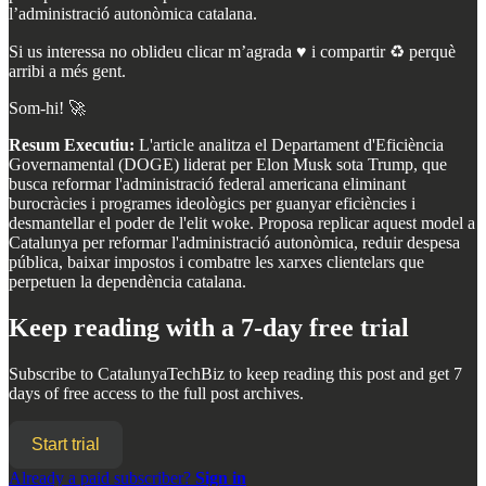
l’administració autonòmica catalana.
Si us interessa no oblideu clicar m’agrada ♥️ i compartir ♻️ perquè
arribi a més gent.
Som-hi! 🚀
Resum Executiu:
L'article analitza el Departament d'Eficiència
Governamental (DOGE) liderat per Elon Musk sota Trump, que
busca reformar l'administració federal americana eliminant
burocràcies i programes ideològics per guanyar eficiències i
desmantellar el poder de l'elit woke. Proposa replicar aquest model a
Catalunya per reformar l'administració autonòmica, reduir despesa
pública, baixar impostos i combatre les xarxes clientelars que
perpetuen la dependència catalana.
Keep reading with a 7-day free trial
Subscribe to
CatalunyaTechBiz
to keep reading this post and get 7
days of free access to the full post archives.
Start trial
Already a paid subscriber?
Sign in