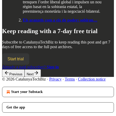
trenquen l’ordre liberal global i impulsen un nou
règim basat en la sobirania estatal, la
preeminença monetària i la negociació bilateral.
Els aranzels com a eix de poder: sobiran…
Keep reading with a 7-day free trial
Subscribe to
CatalunyaTechBiz
to keep reading this post and get 7
days of free access to the full post archives.
Start trial
Already a paid subscriber?
Sign in
Previous
Next
© 2026 CatalunyaTechBiz
·
Privacy
∙
Terms
∙
Collection notice
Start your Substack
Get the app