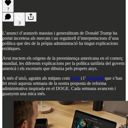
7
3
L’anunci d’aranzels massius i generalitzats de Donald Trump ha
portat incertesa als mercats i un reguitzell d’interpretacions d’una
política que des de la pròpia administració ha tingut explicacions
erràtiques.
Avui tractem els origens de la preeminença americana en el comerç
mundial, les diferents explicacions per la política tarifària del govern
americà i els escenaris que dibuixa pels propers anys.
A més d’això, agraïm als mitjans com
Estat
i l’
Alternatiu
que s’han
fet ressò aquesta setmana de la nostra proposta de reforma
administrativa inspirada en el DOGE. Cada setmana avancem i
guanyem una mica més.