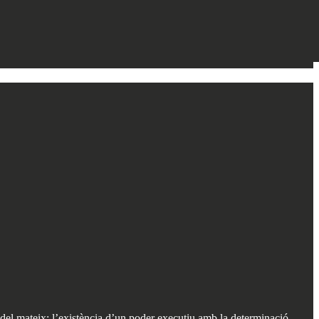
 del mateix: l’existència d’un poder executiu amb la determinació