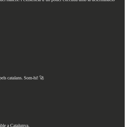
pels catalans. Som-hi! 🚀
able a Catalunya.