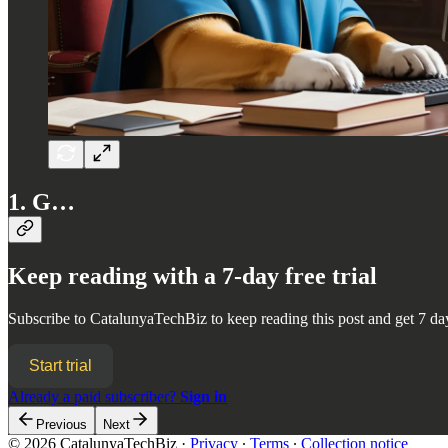
1. G…
Keep reading with a 7-day free trial
Subscribe to
CatalunyaTechBiz
to keep reading this post and get 7 day
Start trial
Already a paid subscriber?
Sign in
Previous
Next
© 2026 CatalunyaTechBiz
·
Privacy
∙
Terms
∙
Collection notice