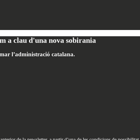
m a clau d'una nova sobirania
rmar l’administració catalana.
rior de la newsletter, a partir d’una de les condicions de possibilitat