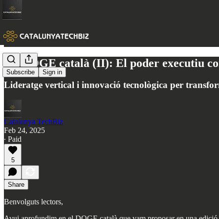
Un DOGE català (II): El poder executiu co
Subscribe
Sign in
Lideratge vertical i innovació tecnològica per transfo
Catalunya TechBiz
Feb 24, 2025
∙ Paid
5
Share
Benvolguts lectors,
Avui aprofundim en el DOGE català que vam proposar en una edició ante