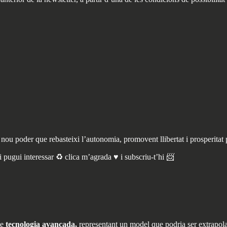
ou poder que rebasteixi l’autonomia, promovent llibertat i prosperitat 
 pugui interessar ♻️ clica m’agrada ♥️ i subscriu-t’hi 📨
de
tecnologia avançada,
representant un model que podria ser extrapol