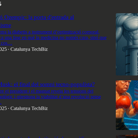
5
ó Ozempic: la porta d'entrada al
nisme
ra la diabetis a instrument d’optimització corporal,
 una fase en què la medicina no només cura, sinó que
l cos…
2025
Catalunya TechBiz
•
sk: el final del somni tecno-populista?
re el president i el magnat revela les tensions del
ològic i qüestiona la viabilitat d’una revolució sense
…
2025
Catalunya TechBiz
•