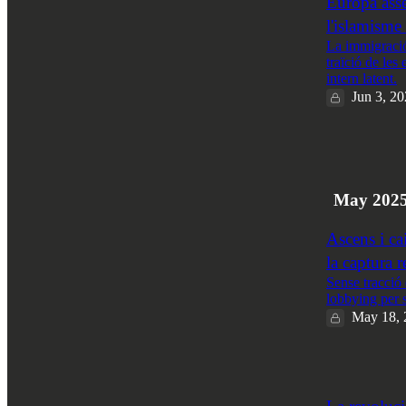
Europa asse
l'islamisme 
La immigració 
traïció de les
intern latent.
Jun 3, 2
5
1
May 202
Ascens i ca
la captura r
Sense tracció 
lobbying per 
May 18, 
2