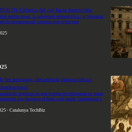
056 (I): Crònica del col·lapse tecnocràtic
lisi institucional, la submissió demogràfica i el bloqueig
més la reconstrucció sobirana pot evitar una
2025
025
e les pensions: decadència demogràfica i
institucional
ramidal de pensions és una bomba de rellotgeria en mans
nagerial que hipoteca el futur amb deute, immigració i
025
Catalunya TechBiz
•