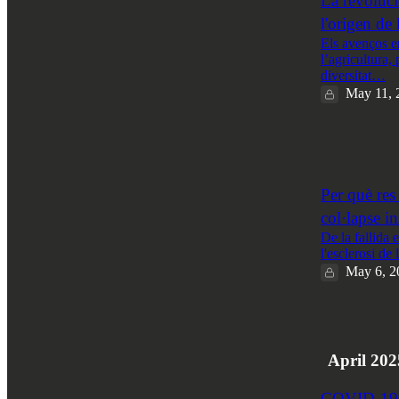
La revoluci
l'origen de
Els avenços e
l’agricultura, 
diversitat…
May 11, 
3
1
Per què re
col·lapse in
De la fallida 
l'esclerosi de
May 6, 2
5
April 202
COVID-19: e