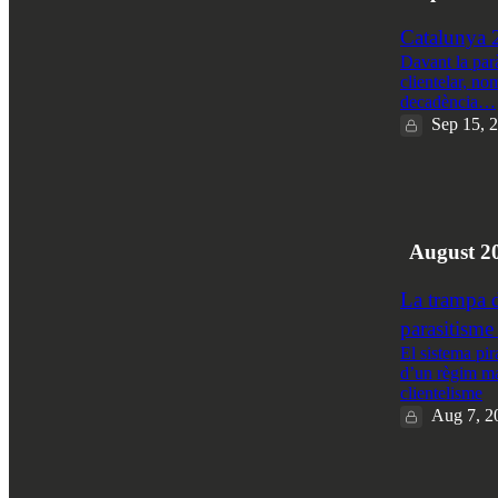
Catalunya 2
Davant la parà
clientelar, no
decadència…
Sep 15, 
14
3
4
August 2
La trampa d
parasitisme 
El sistema pi
d’un règim ma
clientelisme
Aug 7, 2
6