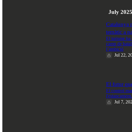
3
July 202
Catalunya m
temàtic a 
El turisme ha 
camp de batall
l’ambició
Jul 22, 2
1
El futur qu
El control ma
l'estancament.
Jul 7, 20
4
1