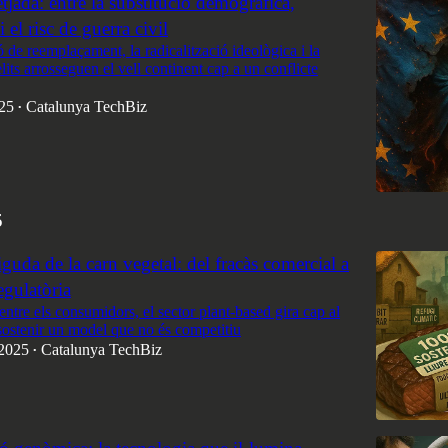
tjada: entre la substitució demogràfica,
i el risc de guerra civil
de reemplaçament, la radicalització ideològica i la
 elits arrosseguen el vell continent cap a un conflicte
025
Catalunya TechBiz
•
5
iguda de la carn vegetal: del fracàs comercial a
egulatòria
entre els consumidors, el sector plant-based gira cap al
sostenir un model que no és competitiu
2025
Catalunya TechBiz
•