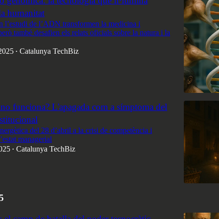
ó genòmica: la tecnologia que il·lumina
 la humanitat
n l’estudi de l’ADN transformen la medicina i
però també desafien els relats oficials sobre la natura i la
2025
Catalunya TechBiz
•
s no funciona? L'apagada com a símptoma del
stitucional
energètica del 28 d’abril a la crisi de competència i
 l’estat managerial
025
Catalunya TechBiz
•
5
l camp de batalla del poder tecnocràtic