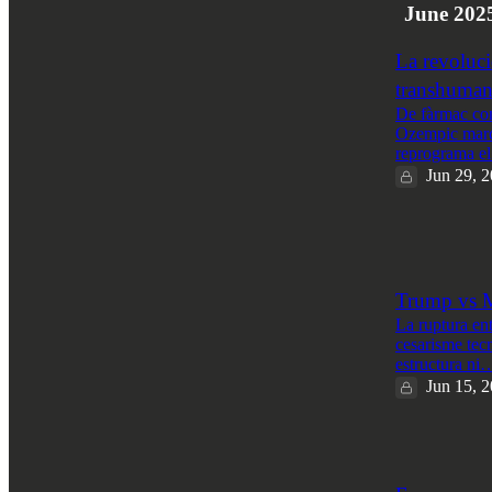
June 202
La revoluci
transhuma
De fàrmac cont
Ozempic marca
reprograma e
Jun 29, 
4
1
Trump vs Mu
La ruptura ent
cesarisme tecn
estructura ni
Jun 15, 
6