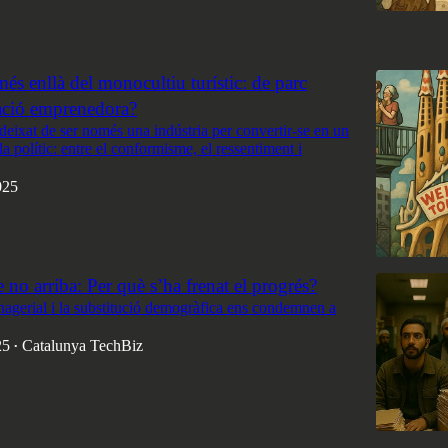
5
és enllà del monocultiu turístic: de parc
nació emprenedora?
deixat de ser només una indústria per convertir-se en un
a polític: entre el conformisme, el ressentiment i
025
e no arriba: Per què s’ha frenat el progrés?
nagerial i la substitució demogràfica ens condemnen a
25
Catalunya TechBiz
•