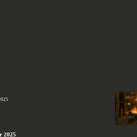
Discussions
056 (II): Crònica de la propera guerra civil
ia gestionada a la fragmentació multicultural, i de la
us urbans a una Catalunya-fortalesa capaç de resistir el
2025
r 2025